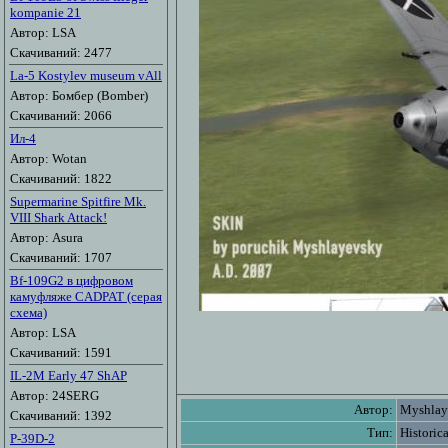
kompanie 21
Автор: LSA
Скачиваний: 2477
La-5 Kostylev museum vAll
Автор: Бомбер (Bomber)
Скачиваний: 2066
Ил-4
Автор: Wotan
Скачиваний: 1822
Supermarine Spitfire Mk.
VIII Shark Attack!
Автор: Asura
Скачиваний: 1707
Bf-109G2 в цифровом
камуфляже CADPAT (серая
схема)
Автор: LSA
Скачиваний: 1591
IL-2M Early 47 ShAP
Автор: 24SERG
Автор:
Myshlay
Скачиваний: 1392
Тип:
Historica
P-39D-2