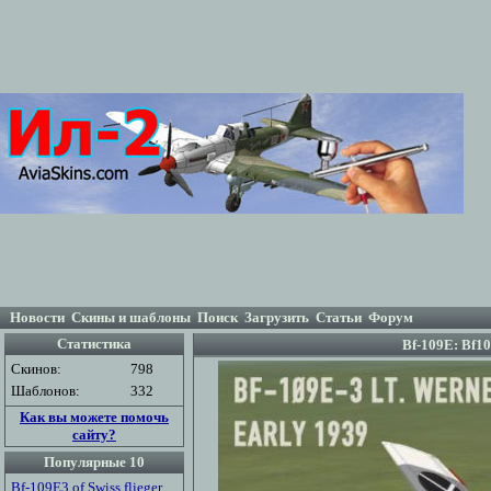
Новости
Скины и шаблоны
Поиск
Загрузить
Статьи
Форум
Статистика
Bf-109E: Bf10
Скинов:
798
Шаблонов:
332
Как вы можете помочь
сайту?
Популярные 10
Bf-109E3 of Swiss flieger