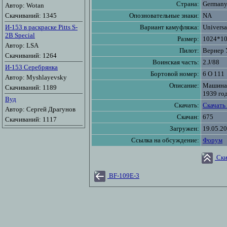
Страна:
German
Автор: Wotan
Скачиваний: 1345
Опозновательные знаки:
NA
И-153 в раскраске Pitts S-
Вариант камуфляжа:
Universa
2B Special
Размер:
1024*1
Автор: LSA
Пилот:
Вернер 
Скачиваний: 1264
Воинская часть:
2.J/88
И-153 Серебрянка
Бортовой номер:
6 O 111
Автор: Myshlayevsky
Описание:
Машина 
Скачиваний: 1189
1939 год
Вуд
Скачать:
Скачать
Автор: Сергей Драгунов
Скачан:
675
Скачиваний: 1117
Загружен:
19.05.2
Ссылка на обсуждение:
Форум
Ски
BF-109E-3